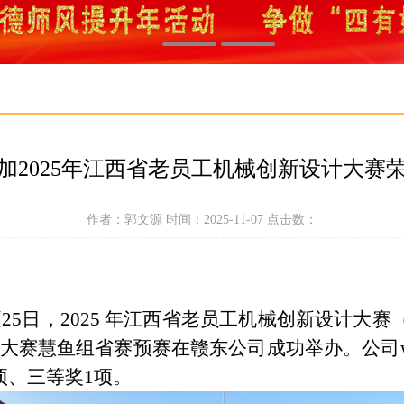
加2025年江西省老员工机械创新设计大赛
作者：郭文源 时间：2025-11-07 点击数：
至25日，2025 年江西省老员工机械创新设计大赛
大赛慧鱼组省赛预赛在
赣东
公司
成功举办。
公司
项、三等奖1项
。