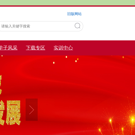
旧版网站
学子风采
下载专区
实训中心