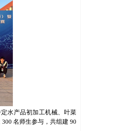
特定水产品初加工机械、叶菜
00 名师生参与，共组建 90