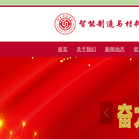
首页
关于我们
新闻动态
党