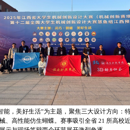
智能，美好生活
”为主题，聚焦三大设计方向：
、高性能仿生蝴蝶。赛事吸引全省 21 所高校近 3