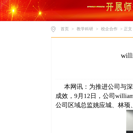
首页
>
教学科研
>
校企合作
> 正文
wi
本网讯：为推进公司与深
成效，
9月12日，公司wi
公司
区域总监姚应城、林顼