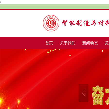
>
首页
关于我们
新闻动态
党