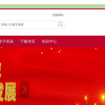
旧版网站
学子风采
下载专区
实训中心