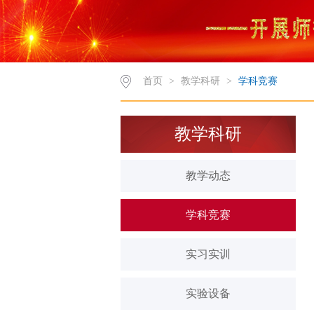
首页
>
教学科研
>
学科竞赛
教学科研
教学动态
学科竞赛
实习实训
实验设备